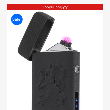
oli:
on:
Loppuunmyyty
29,95 €.
15,00 €.
Sale!