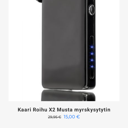
Kaari Roihu X2 Musta myrskysytytin
Alkuperäinen
Nykyinen
15,00
€
29,95
€
hinta
hinta