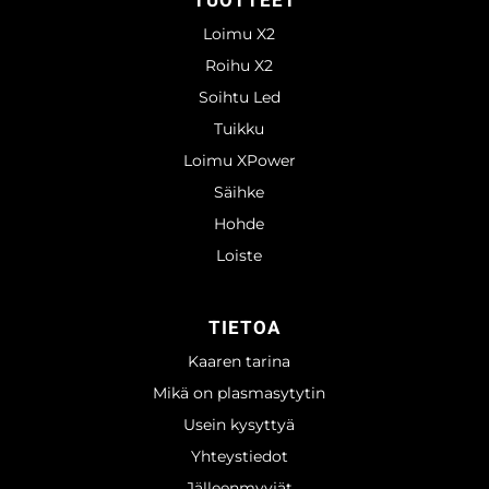
TUOTTEET
Loimu X2
Roihu X2
Soihtu Led
Tuikku
Loimu XPower
Säihke
Hohde
Loiste
TIETOA
Kaaren tarina
Mikä on plasmasytytin
Usein kysyttyä
Yhteystiedot
Jälleenmyyjät