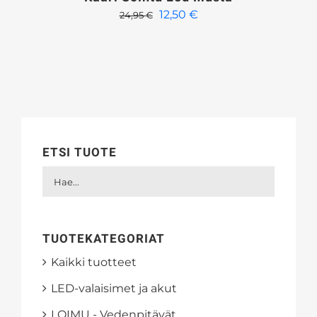
Alkuperäinen
Nykyinen
12,50
€
24,95
€
hinta
hinta
oli:
on:
24,95 €.
12,50 €.
ETSI TUOTE
TUOTEKATEGORIAT
Kaikki tuotteet
LED-valaisimet ja akut
LOIMU - Vedenpitävät