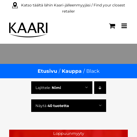
Skip
Katso täältä lähin Kaari-jälleenmyyjäsi / Find your closest
retailer
to
content
Etusivu
Kauppa
Black
Lajittele:
Nimi
Näytä
40 tuotetta
Loppuunmyyty