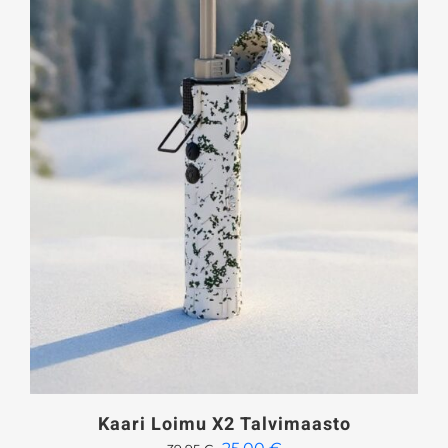
Kaari Loimu X2 Talvimaasto
Alkuperäinen
Nykyinen