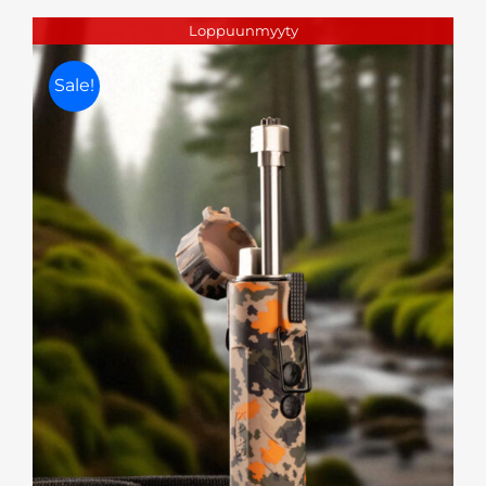
oli:
on:
Loppuunmyyty
39,95 €.
20,00 €.
Sale!