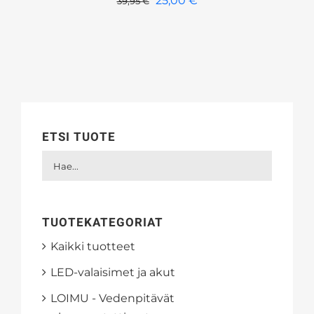
25,00
€
39,95
€
hinta
hinta
oli:
on:
39,95 €.
25,00 €.
ETSI TUOTE
TUOTEKATEGORIAT
Kaikki tuotteet
LED-valaisimet ja akut
LOIMU - Vedenpitävät