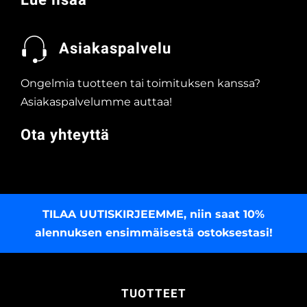
Lue lisää
Asiakaspalvelu
Ongelmia tuotteen tai toimituksen kanssa?
Asiakaspalvelumme auttaa!
Ota yhteyttä
TILAA UUTISKIRJEEMME
, niin saat 10%
alennuksen ensimmäisestä ostoksestasi!
TUOTTEET