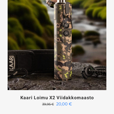
Kaari Loimu X2 Viidakkomaasto
Alkuperäinen
Nykyinen
20,00
€
39,95
€
hinta
hinta