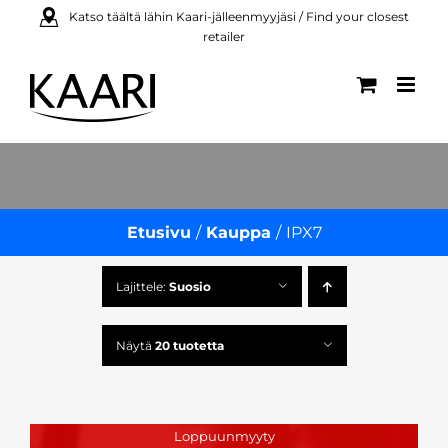
Skip
Katso täältä lähin Kaari-jälleenmyyjäsi / Find your closest
retailer
to
content
Etusivu
Kauppa
IPX7
Lajittele:
Suosio
Näytä
20 tuotetta
Loppuunmyyty