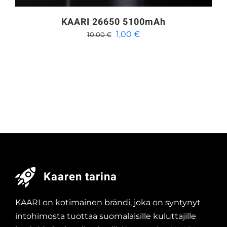
KAARI 26650 5100mAh
Alkuperäinen
Nykyinen
1,00
€
10,00
€
hinta
hinta
oli:
on:
10,00 €.
1,00 €.
Kaaren tarina
KAARI on kotimainen brändi, joka on syntynyt
intohimosta tuottaa suomalaisille kuluttajille