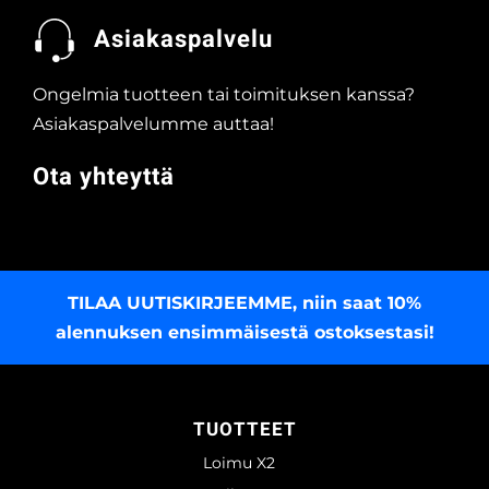
Asiakaspalvelu
Ongelmia tuotteen tai toimituksen kanssa?
Asiakaspalvelumme auttaa!
Ota yhteyttä
TILAA UUTISKIRJEEMME
, niin saat 10%
alennuksen ensimmäisestä ostoksestasi!
TUOTTEET
Loimu X2