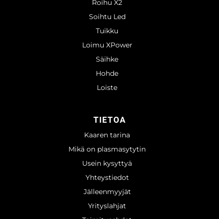
Roihu X2
Soihtu Led
Tuikku
Loimu XPower
Säihke
Hohde
Loiste
TIETOA
Kaaren tarina
Mikä on plasmasytytin
Usein kysyttyä
Yhteystiedot
Jälleenmyyjät
Yrityslahjat