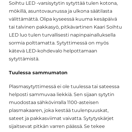
Soihtu LED -varsisytytin sytyttää tulen kotona,
mökillä, asuntovaunussa ja ulkona säätilasta
välittämättä. Olipa kyseessä kuuma kesäpäivä
tai talvinen pakkasyö, pitkävartinen Kaari Soihtu
LED luo tulen turvallisesti napinpainalluksella
sormia polttamatta. Sytyttimessä on myös
kätevä LED-kohdevalo helpottamaan
sytyttämistä.
Tuulessa sammumaton
Plasmasytyttimessä ei ole tuulessa tai sateessa
helposti sammuvaa liekkiä. Sen sijaan sytytin
muodostaa sähkövirralla 1100-asteisen
plasmakaaren, joka kestää tuulenpuuskat,
sateet ja pakkasviimat vaivatta. Sytytyskärjet
sijaitsevat pitkän varren päässä. Se tekee