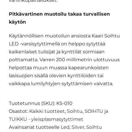
vahinkopainallukset.
Pitkävartinen muotoilu takaa turvallisen
käytön
Käytännöllisen muotoilun ansiosta Kaari Soihtu
LED -varsisytyttimellä on helppo sytyttää
kaikenlaiset tulisijat ja kynttilät sormiaan
polttamatta. Varren 200 millimetrin ulottuvuus
helpottaa muun muassa kapearunkoisten
lasisuojien sisällä olevien kynttilöiden tai
vaikkapa lumilyhtyjen sytyttämisen vaivatta.
Tuotetunnus (SKU):
KS-010
Osastot:
Kaikki tuotteet
,
Soihtu
,
SOIHTU ja
TUIKKU - yleisplasmasytyttimet
Avainsanat tuotteelle
Led
,
Silver
,
Soihtu