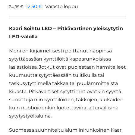
Alkuperäinen
Nykyinen
12,50
€
Varasto loppu
24,95
€
hinta
hinta
oli:
on:
Kaari Soihtu LED – Pitkävartinen yleissytytin
24,95 €.
12,50 €.
LED-valolla
Moni on kirjaimellisesti polttanut näppinsä
sytyttäessään kynttilöitä kapearunkoisissa
lasiastioissa. Jotkut ovat puolestaan harmitelleet
kuumuutta sytyttäessään tulitikuilla tai
taskusytyttimellä takkaa tai puulämmitteistä
kiuasta. Pitkävartiset sytyttimet ovatkin syystä
suosittuja niin kynttilöiden, takkojen, kiukaiden
kuin nuotioidenkin luotettavina ja turvallisina
sytytystyökaluina.
Suomessa suunniteltu alumiinirunkoinen Kaari