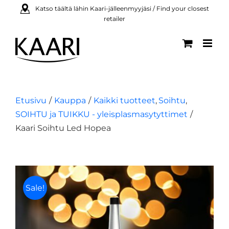
Skip
Katso täältä lähin Kaari-jälleenmyyjäsi / Find your closest
retailer
to
content
Etusivu
Kauppa
Kaikki tuotteet
Soihtu
SOIHTU ja TUIKKU - yleisplasmasytyttimet
Kaari Soihtu Led Hopea
Sale!