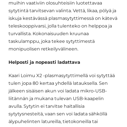
muihin vaativiin olosuhteisiin luotettavaa
sytytintä tarvitsevan valinta. Vettä, likaa, pölyä ja
iskuja kestävässä plasmasytyttimessä on kätevä
teleskooppivarsi, jolla tulenteko on helppoa ja
turvallista. Kokonaisuuden kruunaa
taskulamppu, joka tekee sytyttimestä
monipuolisen retkeilyvälineen.
Helposti ja nopeasti ladattava
Kaari Loimu X2 -plasmasytyttimellä voi sytyttää
tulen jopa 80 kertaa yhdellä latauksella. Sen
jälkeen sisäisen akun voi ladata mikro-USB-
liitännän ja mukana tulevan USB-kaapelin
avulla. Sytytin ei tarvitse haitallisia
sytytysnesteitä, vaan sen voi ladata sähköllä
älypuhelinten latureilla, tietokoneilla tai