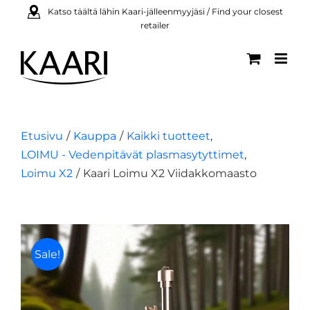
Skip
Katso täältä lähin Kaari-jälleenmyyjäsi / Find your closest
retailer
to
content
Etusivu
Kauppa
Kaikki tuotteet
LOIMU - Vedenpitävät plasmasytyttimet
Loimu X2
Kaari Loimu X2 Viidakkomaasto
Sale!