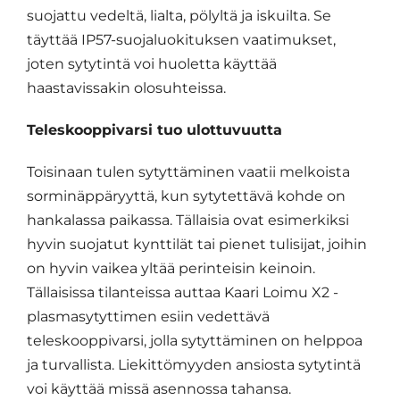
suojattu vedeltä, lialta, pölyltä ja iskuilta. Se
täyttää IP57-suojaluokituksen vaatimukset,
joten sytytintä voi huoletta käyttää
haastavissakin olosuhteissa.
Teleskooppivarsi tuo ulottuvuutta
Toisinaan tulen sytyttäminen vaatii melkoista
sorminäppäryyttä, kun sytytettävä kohde on
hankalassa paikassa. Tällaisia ovat esimerkiksi
hyvin suojatut kynttilät tai pienet tulisijat, joihin
on hyvin vaikea yltää perinteisin keinoin.
Tällaisissa tilanteissa auttaa Kaari Loimu X2 -
plasmasytyttimen esiin vedettävä
teleskooppivarsi, jolla sytyttäminen on helppoa
ja turvallista. Liekittömyyden ansiosta sytytintä
voi käyttää missä asennossa tahansa.