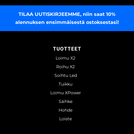
TILAA UUTISKIRJEEMME
, niin saat 10%
alennuksen ensimmäisestä ostoksestasi!
TUOTTEET
Loimu X2
Roihu X2
Soihtu Led
Tuikku
Loimu XPower
Säihke
Hohde
Loiste