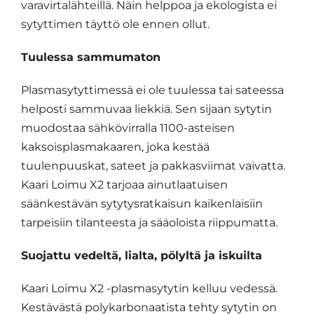
varavirtalähteillä. Näin helppoa ja ekologista ei
sytyttimen täyttö ole ennen ollut.
Tuulessa sammumaton
Plasmasytyttimessä ei ole tuulessa tai sateessa
helposti sammuvaa liekkiä. Sen sijaan sytytin
muodostaa sähkövirralla 1100-asteisen
kaksoisplasmakaaren, joka kestää
tuulenpuuskat, sateet ja pakkasviimat vaivatta.
Kaari Loimu X2 tarjoaa ainutlaatuisen
säänkestävän sytytysratkaisun kaikenlaisiin
tarpeisiin tilanteesta ja sääoloista riippumatta.
Suojattu vedeltä, lialta, pölyltä ja iskuilta
Kaari Loimu X2 -plasmasytytin kelluu vedessä.
Kestävästä polykarbonaatista tehty sytytin on