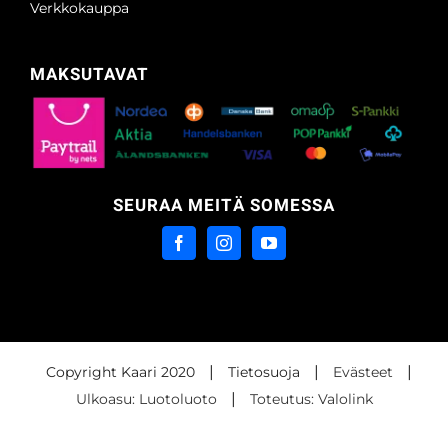
Verkkokauppa
MAKSUTAVAT
SEURAA MEITÄ SOMESSA
|
|
|
Copyright Kaari 2020
Tietosuoja
Evästeet
|
Ulkoasu: Luotoluoto
Toteutus: Valolink