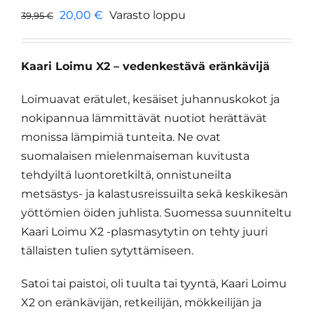
Alkuperäinen
Nykyinen
20,00
€
Varasto loppu
39,95
€
hinta
hinta
oli:
on:
Kaari Loimu X2 – vedenkestävä eränkävijä
39,95 €.
20,00 €.
Loimuavat erätulet, kesäiset juhannuskokot ja
nokipannua lämmittävät nuotiot herättävät
monissa lämpimiä tunteita. Ne ovat
suomalaisen mielenmaiseman kuvitusta
tehdyiltä luontoretkiltä, onnistuneilta
metsästys- ja kalastusreissuilta sekä keskikesän
yöttömien öiden juhlista. Suomessa suunniteltu
Kaari Loimu X2 -plasmasytytin on tehty juuri
tällaisten tulien sytyttämiseen.
Satoi tai paistoi, oli tuulta tai tyyntä, Kaari Loimu
X2 on eränkävijän, retkeilijän, mökkeilijän ja