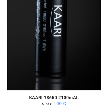
KAARI 18650 2100mAh
Alkuperäinen
Nykyinen
1,00
€
5,00
€