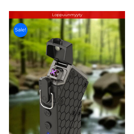
hinta
hinta
oli:
on:
Loppuunmyyty
5,00 €.
1,00 €.
Sale!