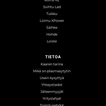
Roihu X2
Soihtu Led
Tuikku
Loimu XPower
Säihke
Hohde
Loiste
TIETOA
Kaaren tarina
Mikä on plasmasytytin
Usein kysyttyä
Yhteystiedot
Jälleenmyyjät
Yrityslahjat
Toimitusehdot