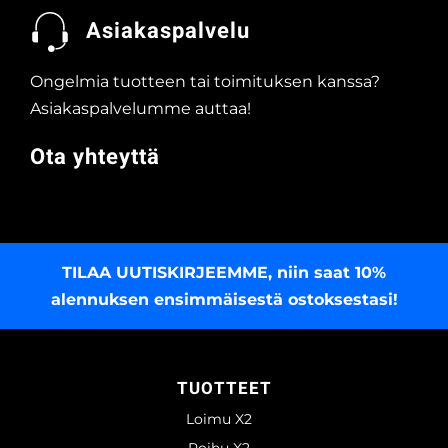
Asiakaspalvelu
Ongelmia tuotteen tai toimituksen kanssa?
Asiakaspalvelumme auttaa!
Ota yhteyttä
TILAA UUTISKIRJEEMME
, niin saat 10%
alennuksen ensimmäisestä ostoksestasi!
TUOTTEET
Loimu X2