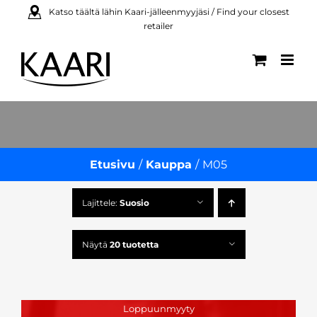
Skip
Katso täältä lähin Kaari-jälleenmyyjäsi / Find your closest
retailer
to
content
Etusivu
Kauppa
M05
Lajittele:
Suosio
Näytä
20 tuotetta
Loppuunmyyty