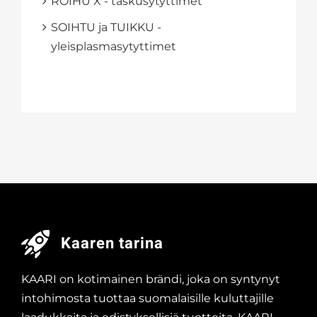
ROIHU X - taskusytyttimet
SOIHTU ja TUIKKU -
yleisplasmasytyttimet
Kaaren tarina
KAARI on kotimainen brändi, joka on syntynyt
intohimosta tuottaa suomalaisille kuluttajille