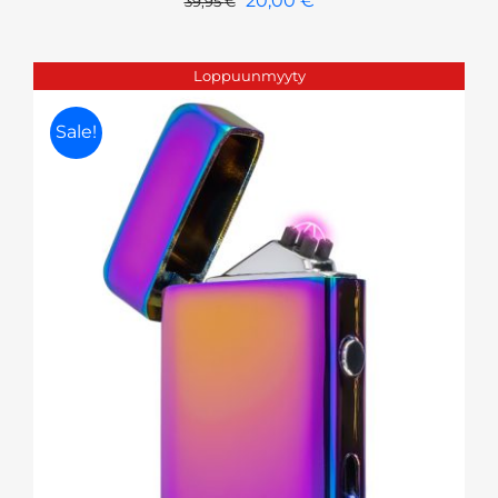
20,00
€
39,95
€
hinta
hinta
oli:
on:
Loppuunmyyty
39,95 €.
20,00 €.
Sale!