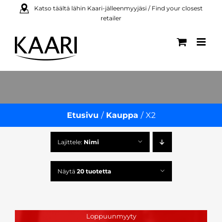
Skip
Katso täältä lähin Kaari-jälleenmyyjäsi / Find your closest
retailer
to
content
Etusivu
Kauppa
X2
Lajittele:
Nimi
Näytä
20 tuotetta
Loppuunmyyty