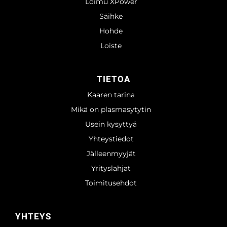
Loimu XPower
Säihke
Hohde
Loiste
TIETOA
Kaaren tarina
Mikä on plasmasytytin
Usein kysyttyä
Yhteystiedot
Jälleenmyyjät
Yrityslahjat
Toimitusehdot
YHTEYS