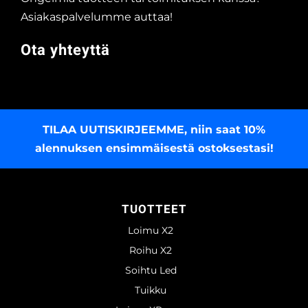
Asiakaspalvelumme auttaa!
Ota yhteyttä
TILAA UUTISKIRJEEMME
, niin saat 10%
alennuksen ensimmäisestä ostoksestasi!
TUOTTEET
Loimu X2
Roihu X2
Soihtu Led
Tuikku