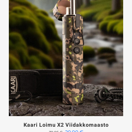
Kaari Loimu X2 Viidakkomaasto
Alkuperäinen
Nykyinen