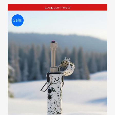
oli:
on:
Loppuunmyyty
39,95 €.
20,00 €.
Sale!