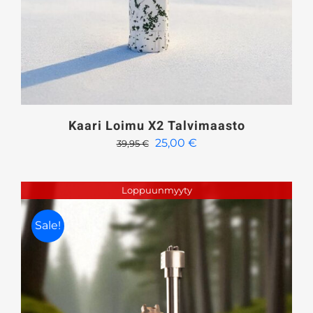
Kaari Loimu X2 Talvimaasto
Alkuperäinen
Nykyinen
25,00
€
39,95
€
hinta
hinta
oli:
on:
Loppuunmyyty
39,95 €.
25,00 €.
Sale!